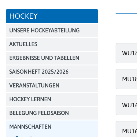
Navigation
HOCKEY
überspringen
UNSERE HOCKEYABTEILUNG
AKTUELLES
WU18 
ERGEBNISSE UND TABELLEN
SAISONHEFT 2025/2026
MU18 
VERANSTALTUNGEN
HOCKEY LERNEN
WU16 
BELEGUNG FELDSAISON
MANNSCHAFTEN
MU16 