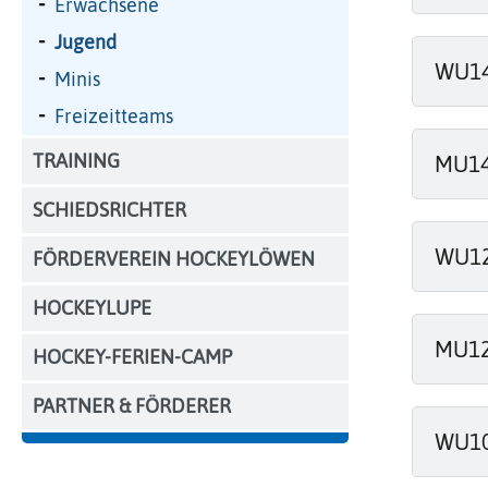
Erwachsene
Jugend
WU14 
Minis
Freizeitteams
TRAINING
MU14 
SCHIEDSRICHTER
WU12 
FÖRDERVEREIN HOCKEYLÖWEN
HOCKEYLUPE
MU12 
HOCKEY-FERIEN-CAMP
PARTNER & FÖRDERER
WU10 