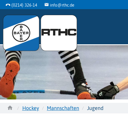
(0214) 326-14
info@rthc.de
Hockey
Mannschaften
Jugend