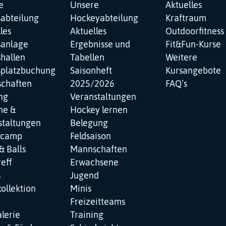
ation
Navigation
Navigation
e
Unsere
Aktuelles
pringen
überspringen
überspringen
sabteilung
Hockeyabteilung
Kraftraum
les
Aktuelles
Outdoorfitness
sanlage
Ergebnisse und
Fit&Fun-Kurse
hallen
Tabellen
Weitere
splatzbuchung
Saisonheft
Kursangebote
chaften
2025/2026
FAQ‘s
ng
Veranstaltungen
ne &
Hockey lernen
staltungen
Belegung
ncamp
Feldsaison
& Balls
Mannschaften
reff
Erwachsene
s
Jugend
ollektion
Minis
Freizeitteams
lerie
Training