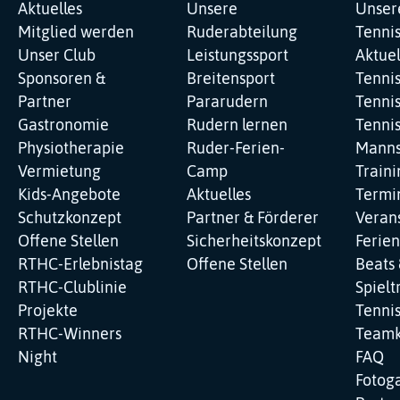
Navigation
Navigation
Navig
Aktuelles
Unsere
Unser
überspringen
überspringen
übers
Mitglied werden
Ruderabteilung
Tenni
Unser Club
Leistungssport
Aktuel
Sponsoren &
Breitensport
Tenni
Partner
Pararudern
Tennis
Gastronomie
Rudern lernen
Tenni
Physiotherapie
Ruder-Ferien-
Manns
Vermietung
Camp
Traini
Kids-Angebote
Aktuelles
Termi
Schutzkonzept
Partner & Förderer
Veran
Offene Stellen
Sicherheitskonzept
Ferie
RTHC-Erlebnistag
Offene Stellen
Beats 
RTHC-Clublinie
Spielt
Projekte
Tenni
RTHC-Winners
Teamk
Night
FAQ
Fotoga