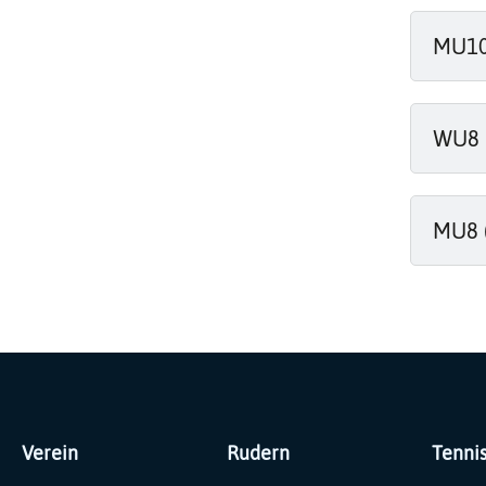
MU10 
WU8 (
MU8 (
Verein
Rudern
Tenni