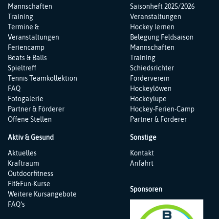
Mannschaften
Saisonheft 2025/2026
Training
Veranstaltungen
Termine &
Hockey lernen
Veranstaltungen
Belegung Feldsaison
Feriencamp
Mannschaften
Beats & Balls
Training
Spieltreff
Schiedsrichter
Tennis Teamkollektion
Förderverein
FAQ
Hockeylöwen
Fotogalerie
Hockeylupe
Partner & Förderer
Hockey-Ferien-Camp
Offene Stellen
Partner & Förderer
Aktiv & Gesund
Sonstige
Navigation
Navigation
Aktuelles
Kontakt
überspringen
überspringen
Kraftraum
Anfahrt
Outdoorfitness
Fit&Fun-Kurse
Sponsoren
Weitere Kursangebote
FAQ‘s