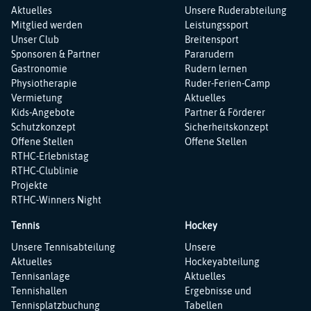
Navigation
Navigation
Aktuelles
Unsere Ruderabteilung
überspringen
überspringen
Mitglied werden
Leistungssport
Unser Club
Breitensport
Sponsoren & Partner
Pararudern
Gastronomie
Rudern lernen
Physiotherapie
Ruder-Ferien-Camp
Vermietung
Aktuelles
Kids-Angebote
Partner & Förderer
Schutzkonzept
Sicherheitskonzept
Offene Stellen
Offene Stellen
RTHC-Erlebnistag
RTHC-Clublinie
Projekte
RTHC-Winners Night
Tennis
Hockey
Navigation
Navigation
Unsere Tennisabteilung
Unsere
überspringen
überspringen
Aktuelles
Hockeyabteilung
Tennisanlage
Aktuelles
Tennishallen
Ergebnisse und
Tennisplatzbuchung
Tabellen