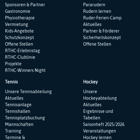
Sponsoren & Partner
Pararudern
Gastronomie
Rudern lernen
Physiotherapie
Ruder-Ferien-Camp
Vermietung
Aktuelles
Kids-Angebote
Partner & Förderer
Schutzkonzept
Sicherheitskonzept
Offene Stellen
Offene Stellen
RTHC-Erlebnistag
RTHC-Clublinie
Projekte
RTHC-Winners Night
Tennis
Hockey
Navigation
Navigation
Unsere Tennisabteilung
Unsere
überspringen
überspringen
Aktuelles
Hockeyabteilung
Tennisanlage
Aktuelles
Tennishallen
Ergebnisse und
Tennisplatzbuchung
Tabellen
Mannschaften
Saisonheft 2025/2026
Training
Veranstaltungen
Termine &
Hockey lernen