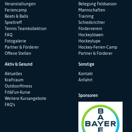
Veranstaltungen
Belegung Feldsaison
Feriencamp
Mannschaften
Beats & Balls
Training
Spieltreff
Schiedsrichter
Tennis Teamkollektion
Förderverein
FAQ
Hockeylöwen
Fotogalerie
Hockeylupe
Partner & Förderer
Hockey-Ferien-Camp
Offene Stellen
Partner & Förderer
Aktiv & Gesund
Sonstige
Navigation
Navigation
Aktuelles
Kontakt
überspringen
überspringen
Kraftraum
Anfahrt
Outdoorfitness
Fit&Fun-Kurse
Sponsoren
Weitere Kursangebote
FAQ‘s