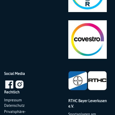
Social Media
Rechtlich
Navigation
Impressum
RTHC Bayer Leverkusen
überspringen
Datenschutz
e.V.
Privatsphäre-
Sportanlagen am