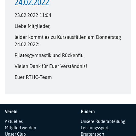
24.02.2022
23.02.2022 11:04
Liebe Mitglieder,
leider kommt es zu Kursausfällen am Donnerstag
24.02.2022:
Pilatesgymnastik und Rückenfit.
Vielen Dank für Euer Verständnis!
Euer RTHC-Team
Verein
Rudern
Navigation
Navigation
Aktuelles
Unsere Ruderabteilung
überspringen
überspringen
Mitglied werden
Leistungssport
Unser Club
Breitensport