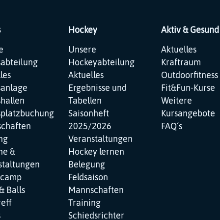
s
Hockey
Aktiv & Gesund
ation
Navigation
Navigation
e
Unsere
Aktuelles
pringen
überspringen
überspringen
sabteilung
Hockeyabteilung
Kraftraum
les
Aktuelles
Outdoorfitness
sanlage
Ergebnisse und
Fit&Fun-Kurse
hallen
Tabellen
Weitere
splatzbuchung
Saisonheft
Kursangebote
chaften
2025/2026
FAQ‘s
ng
Veranstaltungen
ne &
Hockey lernen
staltungen
Belegung
ncamp
Feldsaison
& Balls
Mannschaften
reff
Training
s
Schiedsrichter