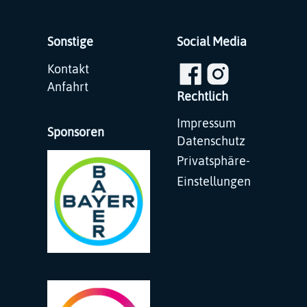
Sonstige
Social Media
Navigation
Kontakt
überspringen
Anfahrt
Rechtlich
Navigation
Impressum
Sponsoren
überspringen
Datenschutz
Privatsphäre-
Einstellungen