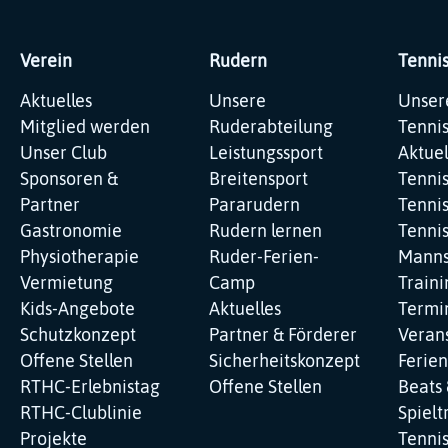
Verein
Rudern
Tenni
Navigation
Navigation
Navig
Aktuelles
Unsere
Unser
überspringen
überspringen
übers
Mitglied werden
Ruderabteilung
Tenni
Unser Club
Leistungssport
Aktuel
Sponsoren &
Breitensport
Tenni
Partner
Pararudern
Tennis
Gastronomie
Rudern lernen
Tenni
Physiotherapie
Ruder-Ferien-
Manns
Vermietung
Camp
Traini
Kids-Angebote
Aktuelles
Termi
Schutzkonzept
Partner & Förderer
Veran
Offene Stellen
Sicherheitskonzept
Ferie
RTHC-Erlebnistag
Offene Stellen
Beats 
RTHC-Clublinie
Spielt
Projekte
Tenni