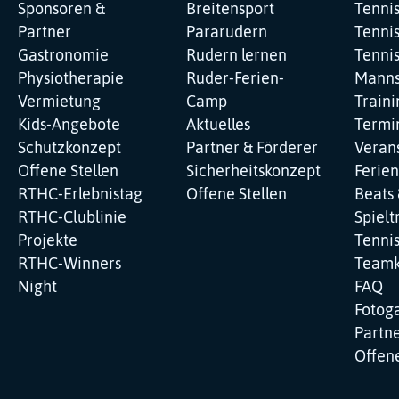
Sponsoren &
Breitensport
Tenni
Partner
Pararudern
Tennis
Gastronomie
Rudern lernen
Tenni
Physiotherapie
Ruder-Ferien-
Manns
Vermietung
Camp
Traini
Kids-Angebote
Aktuelles
Termi
Schutzkonzept
Partner & Förderer
Veran
Offene Stellen
Sicherheitskonzept
Ferie
RTHC-Erlebnistag
Offene Stellen
Beats 
RTHC-Clublinie
Spielt
Projekte
Tenni
RTHC-Winners
Teamk
Night
FAQ
Fotoga
Partne
Offene