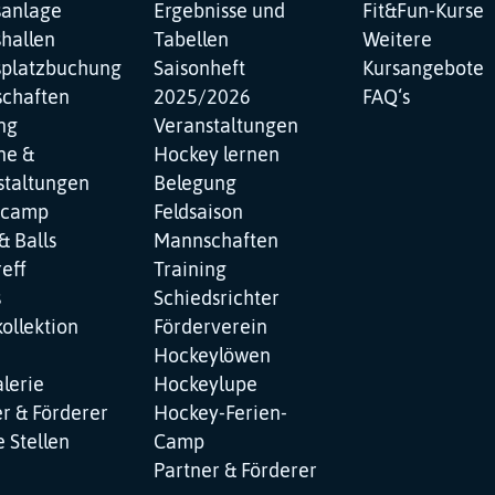
sanlage
Ergebnisse und
Fit&Fun-Kurse
hallen
Tabellen
Weitere
splatzbuchung
Saisonheft
Kursangebote
chaften
2025/2026
FAQ‘s
ng
Veranstaltungen
ne &
Hockey lernen
staltungen
Belegung
ncamp
Feldsaison
& Balls
Mannschaften
reff
Training
s
Schiedsrichter
ollektion
Förderverein
Hockeylöwen
lerie
Hockeylupe
r & Förderer
Hockey-Ferien-
 Stellen
Camp
Partner & Förderer