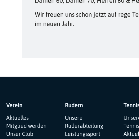
Damen 60, Damen 70, Herren 60 & Her
Wir freuen uns schon jetzt auf rege 
im neuen Jahr.
Verein
Rudern
Tenni
Navigation
Navigation
Navig
Aktuelles
Unsere
Unser
überspringen
überspringen
übers
Mitglied werden
Ruderabteilung
Tenni
Unser Club
Leistungssport
Aktuel