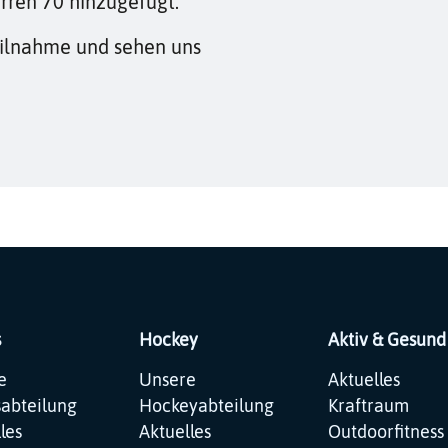
ren 70 hinzugefügt.
Teilnahme und sehen uns
s
Hockey
Aktiv & Gesund
ation
Navigation
Navigation
e
Unsere
Aktuelles
pringen
überspringen
überspringen
sabteilung
Hockeyabteilung
Kraftraum
les
Aktuelles
Outdoorfitness