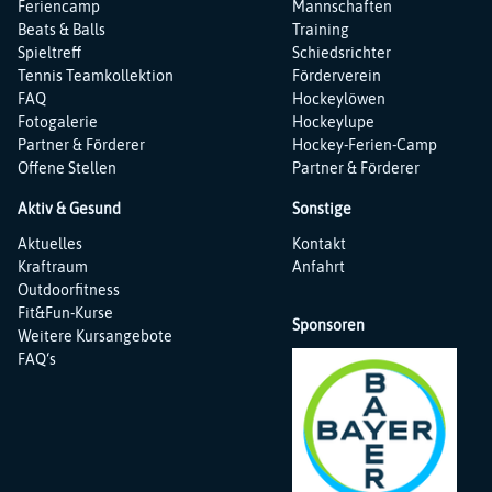
Feriencamp
Mannschaften
Beats & Balls
Training
Spieltreff
Schiedsrichter
Tennis Teamkollektion
Förderverein
FAQ
Hockeylöwen
Fotogalerie
Hockeylupe
Partner & Förderer
Hockey-Ferien-Camp
Offene Stellen
Partner & Förderer
Aktiv & Gesund
Sonstige
Navigation
Navigation
Aktuelles
Kontakt
überspringen
überspringen
Kraftraum
Anfahrt
Outdoorfitness
Fit&Fun-Kurse
Sponsoren
Weitere Kursangebote
FAQ‘s