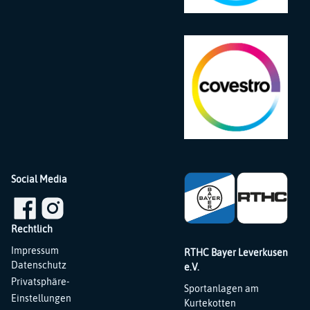
Social Media
Rechtlich
Navigation
Impressum
RTHC Bayer Leverkusen
überspringen
Datenschutz
e.V.
Privatsphäre-
Sportanlagen am
Einstellungen
Kurtekotten