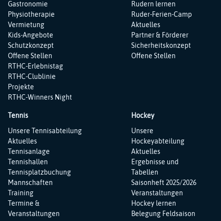
Gastronomie
Rudern lernen
Physiotherapie
Ruder-Ferien-Camp
Vermietung
Aktuelles
Kids-Angebote
Partner & Förderer
Schutzkonzept
Sicherheitskonzept
Offene Stellen
Offene Stellen
RTHC-Erlebnistag
RTHC-Clublinie
Projekte
RTHC-Winners Night
Tennis
Hockey
Navigation
Navigation
Unsere Tennisabteilung
Unsere
überspringen
überspringen
Aktuelles
Hockeyabteilung
Tennisanlage
Aktuelles
Tennishallen
Ergebnisse und
Tennisplatzbuchung
Tabellen
Mannschaften
Saisonheft 2025/2026
Training
Veranstaltungen
Termine &
Hockey lernen
Veranstaltungen
Belegung Feldsaison