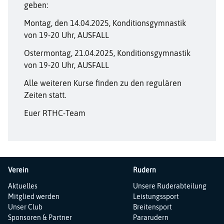
geben:
Montag, den 14.04.2025, Konditionsgymnastik
von 19-20 Uhr, AUSFALL
Ostermontag, 21.04.2025, Konditionsgymnastik
von 19-20 Uhr, AUSFALL
Alle weiteren Kurse finden zu den regulären
Zeiten statt.
Euer RTHC-Team
Verein
Rudern
Navigation
Navigation
Aktuelles
Unsere Ruderabteilung
überspringen
überspringen
Mitglied werden
Leistungssport
Unser Club
Breitensport
Sponsoren & Partner
Pararudern