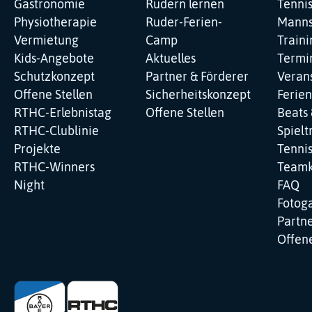
Gastronomie
Rudern lernen
Tenni
Physiotherapie
Ruder-Ferien-
Manns
Vermietung
Camp
Traini
Kids-Angebote
Aktuelles
Termi
Schutzkonzept
Partner & Förderer
Veran
Offene Stellen
Sicherheitskonzept
Ferie
RTHC-Erlebnistag
Offene Stellen
Beats 
RTHC-Clublinie
Spielt
Projekte
Tenni
RTHC-Winners
Teamk
Night
FAQ
Fotoga
Partne
Offene