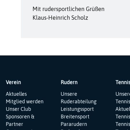
Mit rudersportlichen Grüßen
Klaus-Heinrich Scholz
Verein
Rudern
Tenni
Navigation
Navigation
Navig
Aktuelles
Unsere
Unser
überspringen
überspringen
übers
Mitglied werden
Ruderabteilung
Tenni
Unser Club
Leistungssport
Aktuel
Sponsoren &
Breitensport
Tenni
Partner
Pararudern
Tennis