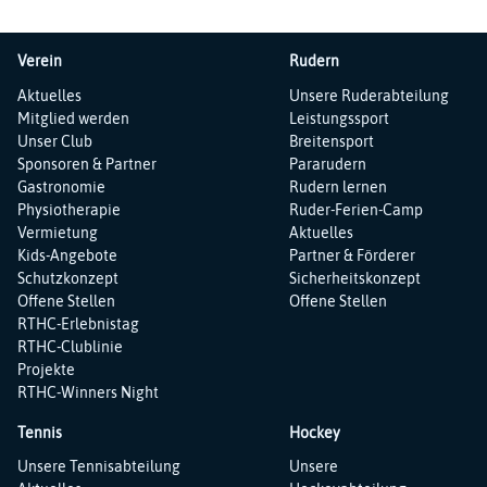
Verein
Rudern
Navigation
Navigation
Aktuelles
Unsere Ruderabteilung
überspringen
überspringen
Mitglied werden
Leistungssport
Unser Club
Breitensport
Sponsoren & Partner
Pararudern
Gastronomie
Rudern lernen
Physiotherapie
Ruder-Ferien-Camp
Vermietung
Aktuelles
Kids-Angebote
Partner & Förderer
Schutzkonzept
Sicherheitskonzept
Offene Stellen
Offene Stellen
RTHC-Erlebnistag
RTHC-Clublinie
Projekte
RTHC-Winners Night
Tennis
Hockey
Navigation
Navigation
Unsere Tennisabteilung
Unsere