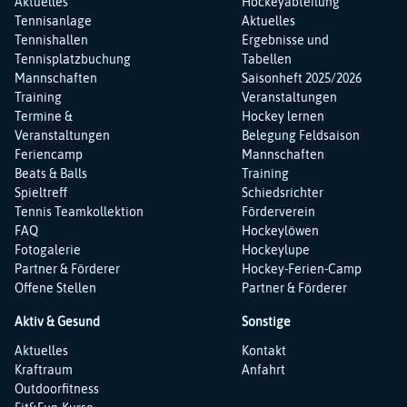
überspringen
überspringen
Aktuelles
Hockeyabteilung
Tennisanlage
Aktuelles
Tennishallen
Ergebnisse und
Tennisplatzbuchung
Tabellen
Mannschaften
Saisonheft 2025/2026
Training
Veranstaltungen
Termine &
Hockey lernen
Veranstaltungen
Belegung Feldsaison
Feriencamp
Mannschaften
Beats & Balls
Training
Spieltreff
Schiedsrichter
Tennis Teamkollektion
Förderverein
FAQ
Hockeylöwen
Fotogalerie
Hockeylupe
Partner & Förderer
Hockey-Ferien-Camp
Offene Stellen
Partner & Förderer
Aktiv & Gesund
Sonstige
Navigation
Navigation
Aktuelles
Kontakt
überspringen
überspringen
Kraftraum
Anfahrt
Outdoorfitness