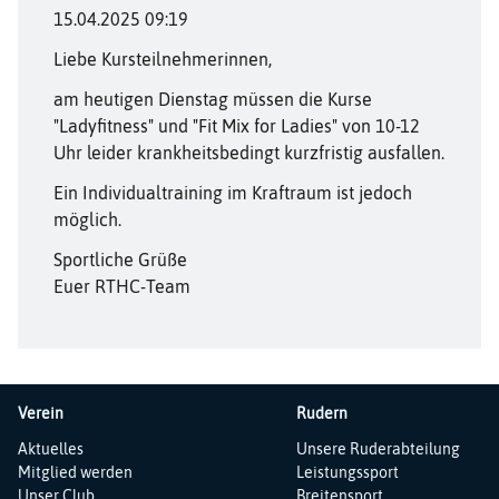
15.04.2025 09:19
Liebe Kursteilnehmerinnen,
am heutigen Dienstag müssen die Kurse
"Ladyfitness" und "Fit Mix for Ladies" von 10-12
Uhr leider krankheitsbedingt kurzfristig ausfallen.
Ein Individualtraining im Kraftraum ist jedoch
möglich.
Sportliche Grüße
Euer RTHC-Team
Verein
Rudern
Navigation
Navigation
Aktuelles
Unsere Ruderabteilung
überspringen
überspringen
Mitglied werden
Leistungssport
Unser Club
Breitensport