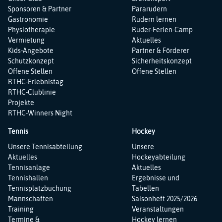
Sponsoren & Partner
Pararudern
Gastronomie
Rudern lernen
Physiotherapie
Ruder-Ferien-Camp
Vermietung
Aktuelles
Kids-Angebote
Partner & Förderer
Schutzkonzept
Sicherheitskonzept
Offene Stellen
Offene Stellen
RTHC-Erlebnistag
RTHC-Clublinie
Projekte
RTHC-Winners Night
Tennis
Hockey
Navigation
Navigation
Unsere Tennisabteilung
Unsere
überspringen
überspringen
Aktuelles
Hockeyabteilung
Tennisanlage
Aktuelles
Tennishallen
Ergebnisse und
Tennisplatzbuchung
Tabellen
Mannschaften
Saisonheft 2025/2026
Training
Veranstaltungen
Termine &
Hockey lernen