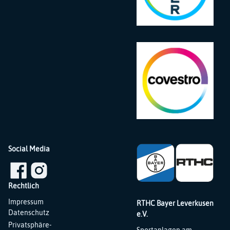
Social Media
Rechtlich
Navigation
Impressum
RTHC Bayer Leverkusen
überspringen
Datenschutz
e.V.
Privatsphäre-