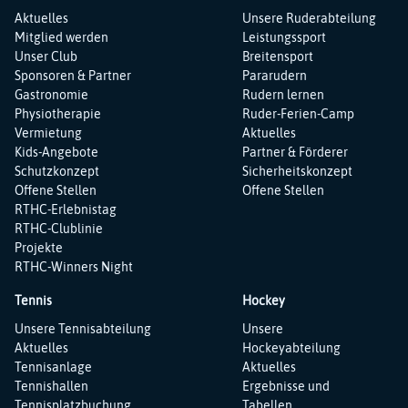
Navigation
Navigation
Aktuelles
Unsere Ruderabteilung
überspringen
überspringen
Mitglied werden
Leistungssport
Unser Club
Breitensport
Sponsoren & Partner
Pararudern
Gastronomie
Rudern lernen
Physiotherapie
Ruder-Ferien-Camp
Vermietung
Aktuelles
Kids-Angebote
Partner & Förderer
Schutzkonzept
Sicherheitskonzept
Offene Stellen
Offene Stellen
RTHC-Erlebnistag
RTHC-Clublinie
Projekte
RTHC-Winners Night
Tennis
Hockey
Navigation
Navigation
Unsere Tennisabteilung
Unsere
überspringen
überspringen
Aktuelles
Hockeyabteilung
Tennisanlage
Aktuelles
Tennishallen
Ergebnisse und
Tennisplatzbuchung
Tabellen