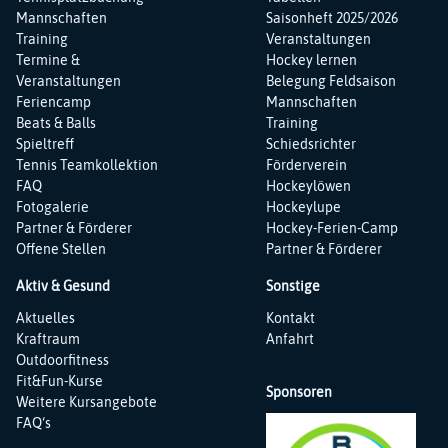
Mannschaften
Saisonheft 2025/2026
Training
Veranstaltungen
Termine &
Hockey lernen
Veranstaltungen
Belegung Feldsaison
Feriencamp
Mannschaften
Beats & Balls
Training
Spieltreff
Schiedsrichter
Tennis Teamkollektion
Förderverein
FAQ
Hockeylöwen
Fotogalerie
Hockeylupe
Partner & Förderer
Hockey-Ferien-Camp
Offene Stellen
Partner & Förderer
Aktiv & Gesund
Sonstige
Navigation
Navigation
Aktuelles
Kontakt
überspringen
überspringen
Kraftraum
Anfahrt
Outdoorfitness
Fit&Fun-Kurse
Sponsoren
Weitere Kursangebote
FAQ‘s