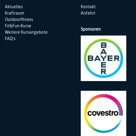
Navigation
Navigation
Aktuelles
Kontakt
überspringen
überspringen
Kraftraum
Anfahrt
Outdoorfitness
Fit&Fun-Kurse
Sponsoren
Weitere Kursangebote
FAQ‘s