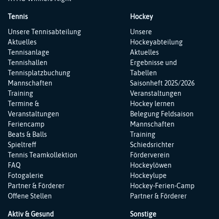
Tennis
Hockey
Navigation
Navigation
Unsere Tennisabteilung
Unsere
überspringen
überspringen
Aktuelles
Hockeyabteilung
Tennisanlage
Aktuelles
Tennishallen
Ergebnisse und
Tennisplatzbuchung
Tabellen
Mannschaften
Saisonheft 2025/2026
Training
Veranstaltungen
Termine &
Hockey lernen
Veranstaltungen
Belegung Feldsaison
Feriencamp
Mannschaften
Beats & Balls
Training
Spieltreff
Schiedsrichter
Tennis Teamkollektion
Förderverein
FAQ
Hockeylöwen
Fotogalerie
Hockeylupe
Partner & Förderer
Hockey-Ferien-Camp
Offene Stellen
Partner & Förderer
Aktiv & Gesund
Sonstige