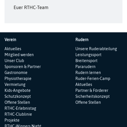
Euer RTHC-Team
Verein
Rudern
Navigation
Navigation
Aktuelles
Unsere Ruderabteilung
überspringen
überspringen
Mitglied werden
Leistungssport
Unser Club
Breitensport
Sponsoren & Partner
Pararudern
Gastronomie
Rudern lernen
Physiotherapie
Ruder-Ferien-Camp
Vermietung
Aktuelles
Kids-Angebote
Partner & Förderer
Schutzkonzept
Sicherheitskonzept
Offene Stellen
Offene Stellen
RTHC-Erlebnistag
RTHC-Clublinie
Projekte
RTHC-Winners Night