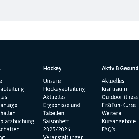
s
Hockey
Aktiv & Gesund
ation
Navigation
Navigation
e
Unsere
Aktuelles
pringen
überspringen
überspringen
sabteilung
Hockeyabteilung
Kraftraum
les
Aktuelles
Outdoorfitness
sanlage
Ergebnisse und
Fit&Fun-Kurse
hallen
Tabellen
Weitere
splatzbuchung
Saisonheft
Kursangebote
chaften
2025/2026
FAQ‘s
ng
Veranstaltungen