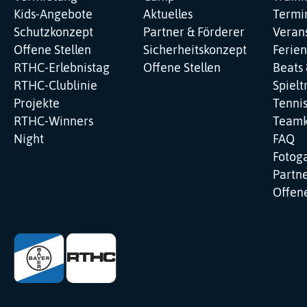
Kids-Angebote
Aktuelles
Termi
Schutzkonzept
Partner & Förderer
Veran
Offene Stellen
Sicherheitskonzept
Ferie
RTHC-Erlebnistag
Offene Stellen
Beats 
RTHC-Clublinie
Spielt
Projekte
Tenni
RTHC-Winners
Teamk
Night
FAQ
Fotoga
Partne
Offene