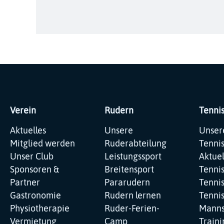
Verein
Rudern
Tenni
Navigation
Navigation
Navig
Aktuelles
Unsere
Unser
überspringen
überspringen
übers
Mitglied werden
Ruderabteilung
Tenni
Unser Club
Leistungssport
Aktuel
Sponsoren &
Breitensport
Tenni
Partner
Pararudern
Tennis
Gastronomie
Rudern lernen
Tenni
Physiotherapie
Ruder-Ferien-
Manns
Vermietung
Camp
Traini