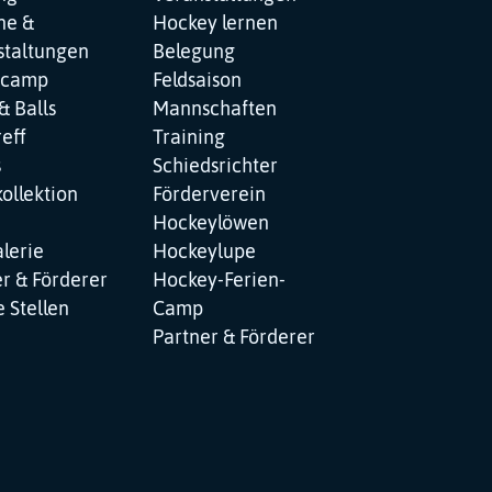
ne &
Hockey lernen
staltungen
Belegung
ncamp
Feldsaison
& Balls
Mannschaften
reff
Training
s
Schiedsrichter
ollektion
Förderverein
Hockeylöwen
lerie
Hockeylupe
r & Förderer
Hockey-Ferien-
 Stellen
Camp
Partner & Förderer