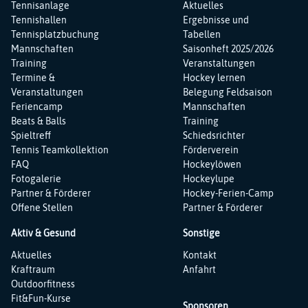
Tennisanlage
Aktuelles
Tennishallen
Ergebnisse und
Tennisplatzbuchung
Tabellen
Mannschaften
Saisonheft 2025/2026
Training
Veranstaltungen
Termine &
Hockey lernen
Veranstaltungen
Belegung Feldsaison
Feriencamp
Mannschaften
Beats & Balls
Training
Spieltreff
Schiedsrichter
Tennis Teamkollektion
Förderverein
FAQ
Hockeylöwen
Fotogalerie
Hockeylupe
Partner & Förderer
Hockey-Ferien-Camp
Offene Stellen
Partner & Förderer
Aktiv & Gesund
Sonstige
Navigation
Navigation
Aktuelles
Kontakt
überspringen
überspringen
Kraftraum
Anfahrt
Outdoorfitness
Fit&Fun-Kurse
Sponsoren