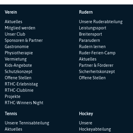
Verein
Rudern
Navigation
Navigation
Aktuelles
Unsere Ruderabteilung
überspringen
überspringen
Mitglied werden
Leistungssport
Unser Club
Breitensport
Sponsoren & Partner
Pararudern
Gastronomie
Rudern lernen
Physiotherapie
Ruder-Ferien-Camp
Vermietung
Aktuelles
Kids-Angebote
Partner & Förderer
Schutzkonzept
Sicherheitskonzept
Offene Stellen
Offene Stellen
RTHC-Erlebnistag
RTHC-Clublinie
Projekte
RTHC-Winners Night
Tennis
Hockey
Navigation
Navigation
Unsere Tennisabteilung
Unsere
überspringen
überspringen
Aktuelles
Hockeyabteilung