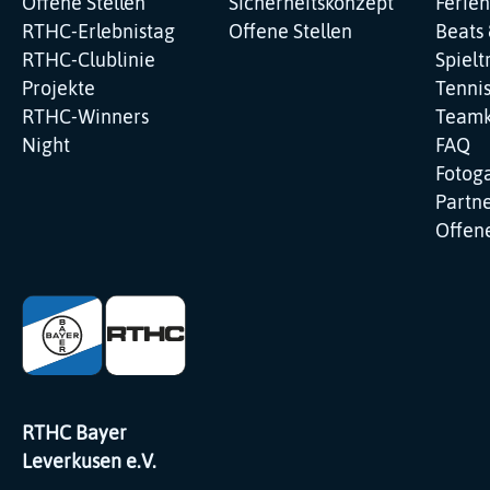
Offene Stellen
Sicherheitskonzept
Ferie
RTHC-Erlebnistag
Offene Stellen
Beats 
RTHC-Clublinie
Spielt
Projekte
Tenni
RTHC-Winners
Teamk
Night
FAQ
Fotoga
Partne
Offene
RTHC Bayer
Leverkusen e.V.