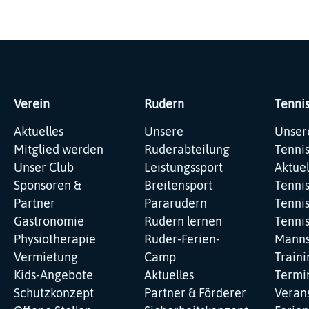
Verein
Rudern
Tenni
Navigation
Navigation
Navig
Aktuelles
Unsere
Unser
überspringen
überspringen
übers
Mitglied werden
Ruderabteilung
Tenni
Unser Club
Leistungssport
Aktuel
Sponsoren &
Breitensport
Tenni
Partner
Pararudern
Tennis
Gastronomie
Rudern lernen
Tenni
Physiotherapie
Ruder-Ferien-
Manns
Vermietung
Camp
Traini
Kids-Angebote
Aktuelles
Termi
Schutzkonzept
Partner & Förderer
Veran