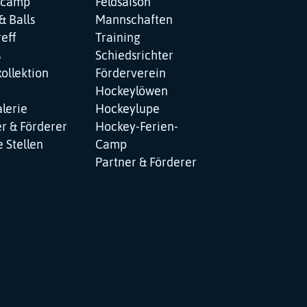
ncamp
Feldsaison
& Balls
Mannschaften
reff
Training
s
Schiedsrichter
ollektion
Förderverein
Hockeylöwen
lerie
Hockeylupe
r & Förderer
Hockey-Ferien-
 Stellen
Camp
Partner & Förderer