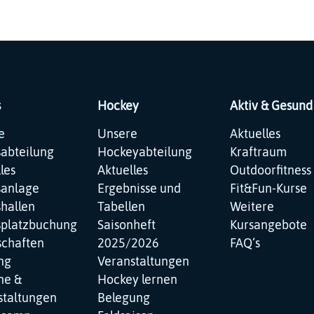
s
Hockey
Aktiv & Gesund
ation
Navigation
Navigation
e
Unsere
Aktuelles
pringen
überspringen
überspringen
sabteilung
Hockeyabteilung
Kraftraum
les
Aktuelles
Outdoorfitness
sanlage
Ergebnisse und
Fit&Fun-Kurse
hallen
Tabellen
Weitere
splatzbuchung
Saisonheft
Kursangebote
chaften
2025/2026
FAQ‘s
ng
Veranstaltungen
ne &
Hockey lernen
staltungen
Belegung