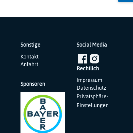
Sonstige
Social Media
Navigation
Kontakt
überspringen
Anfahrt
Rechtlich
Navigation
Impressum
Sponsoren
überspringen
Datenschutz
Privatsphäre-
Einstellungen