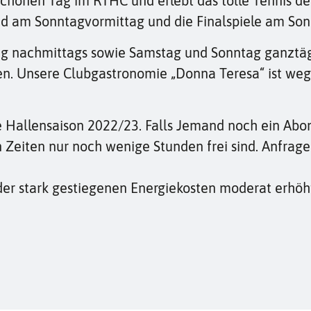
chönen Tag im RTHC und erlebt das tolle Tennis de
nd am Sonntagvormittag und die Finalspiele am Son
eitag nachmittags sowie Samstag und Sonntag ganzt
en. Unsere Clubgastronomie „Donna Teresa“ ist weg
e Hallensaison 2022/23. Falls Jemand noch ein Abo
 Zeiten nur noch wenige Stunden frei sind. Anfrage
er stark gestiegenen Energiekosten moderat erhöht.