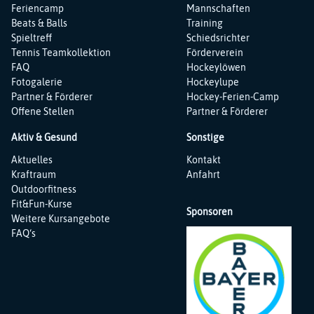
Feriencamp
Mannschaften
Beats & Balls
Training
Spieltreff
Schiedsrichter
Tennis Teamkollektion
Förderverein
FAQ
Hockeylöwen
Fotogalerie
Hockeylupe
Partner & Förderer
Hockey-Ferien-Camp
Offene Stellen
Partner & Förderer
Aktiv & Gesund
Sonstige
Navigation
Navigation
Aktuelles
Kontakt
überspringen
überspringen
Kraftraum
Anfahrt
Outdoorfitness
Fit&Fun-Kurse
Sponsoren
Weitere Kursangebote
FAQ‘s