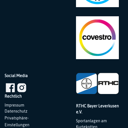
Social Media
Rechtlich
Navigation
Impressum
RTHC Bayer Leverkusen
überspringen
Datenschutz
e.V.
Privatsphäre-
Sportanlagen am
Einstellungen
Kurtekotten