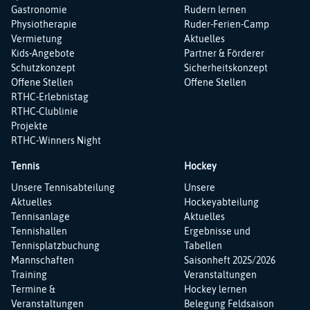
Gastronomie
Rudern lernen
Physiotherapie
Ruder-Ferien-Camp
Vermietung
Aktuelles
Kids-Angebote
Partner & Förderer
Schutzkonzept
Sicherheitskonzept
Offene Stellen
Offene Stellen
RTHC-Erlebnistag
RTHC-Clublinie
Projekte
RTHC-Winners Night
Tennis
Hockey
Navigation
Navigation
Unsere Tennisabteilung
Unsere
überspringen
überspringen
Aktuelles
Hockeyabteilung
Tennisanlage
Aktuelles
Tennishallen
Ergebnisse und
Tennisplatzbuchung
Tabellen
Mannschaften
Saisonheft 2025/2026
Training
Veranstaltungen
Termine &
Hockey lernen
Veranstaltungen
Belegung Feldsaison