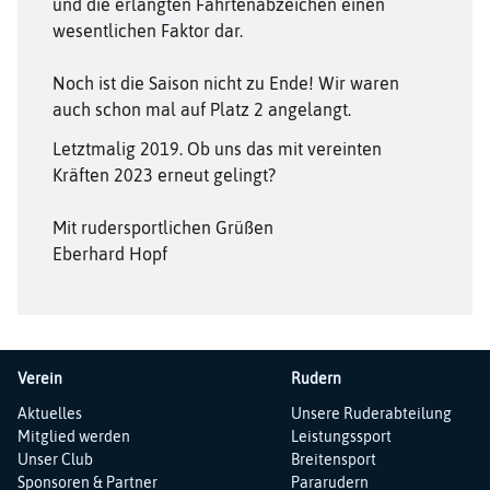
und die erlangten Fahrtenabzeichen einen
wesentlichen Faktor dar.
Noch ist die Saison nicht zu Ende! Wir waren
auch schon mal auf Platz 2 angelangt.
Letztmalig 2019. Ob uns das mit vereinten
Kräften 2023 erneut gelingt?
Mit rudersportlichen Grüßen
Eberhard Hopf
Verein
Rudern
Navigation
Navigation
Aktuelles
Unsere Ruderabteilung
überspringen
überspringen
Mitglied werden
Leistungssport
Unser Club
Breitensport
Sponsoren & Partner
Pararudern