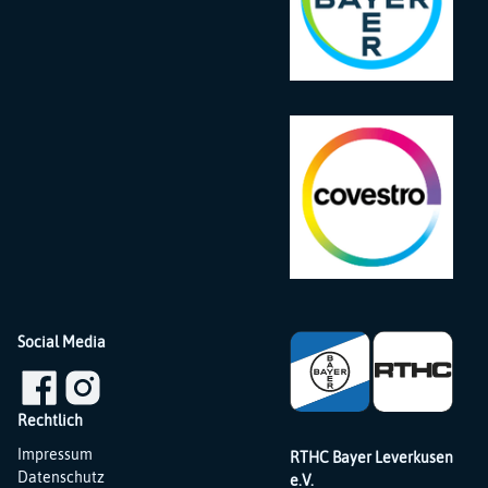
Social Media
Rechtlich
Navigation
Impressum
RTHC Bayer Leverkusen
überspringen
Datenschutz
e.V.