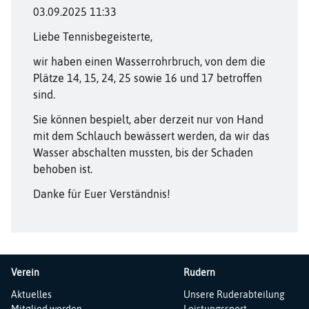
03.09.2025 11:33
Liebe Tennisbegeisterte,
wir haben einen Wasserrohrbruch, von dem die
Plätze 14, 15, 24, 25 sowie 16 und 17 betroffen
sind.
Sie können bespielt, aber derzeit nur von Hand
mit dem Schlauch bewässert werden, da wir das
Wasser abschalten mussten, bis der Schaden
behoben ist.
Danke für Euer Verständnis!
Verein
Rudern
Navigation
Navigation
Aktuelles
Unsere Ruderabteilung
überspringen
überspringen
Mitglied werden
Leistungssport