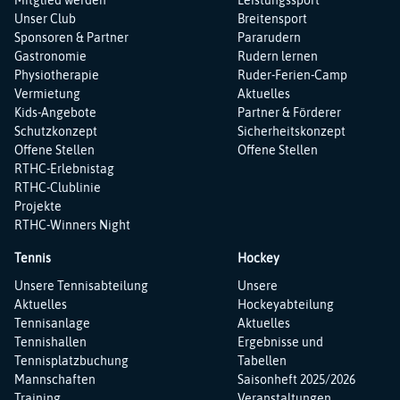
Unser Club
Breitensport
Sponsoren & Partner
Pararudern
Gastronomie
Rudern lernen
Physiotherapie
Ruder-Ferien-Camp
Vermietung
Aktuelles
Kids-Angebote
Partner & Förderer
Schutzkonzept
Sicherheitskonzept
Offene Stellen
Offene Stellen
RTHC-Erlebnistag
RTHC-Clublinie
Projekte
RTHC-Winners Night
Tennis
Hockey
Navigation
Navigation
Unsere Tennisabteilung
Unsere
überspringen
überspringen
Aktuelles
Hockeyabteilung
Tennisanlage
Aktuelles
Tennishallen
Ergebnisse und
Tennisplatzbuchung
Tabellen
Mannschaften
Saisonheft 2025/2026
Training
Veranstaltungen