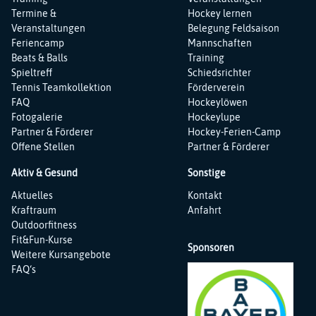
Termine &
Hockey lernen
Veranstaltungen
Belegung Feldsaison
Feriencamp
Mannschaften
Beats & Balls
Training
Spieltreff
Schiedsrichter
Tennis Teamkollektion
Förderverein
FAQ
Hockeylöwen
Fotogalerie
Hockeylupe
Partner & Förderer
Hockey-Ferien-Camp
Offene Stellen
Partner & Förderer
Aktiv & Gesund
Sonstige
Navigation
Navigation
Aktuelles
Kontakt
überspringen
überspringen
Kraftraum
Anfahrt
Outdoorfitness
Fit&Fun-Kurse
Sponsoren
Weitere Kursangebote
FAQ‘s