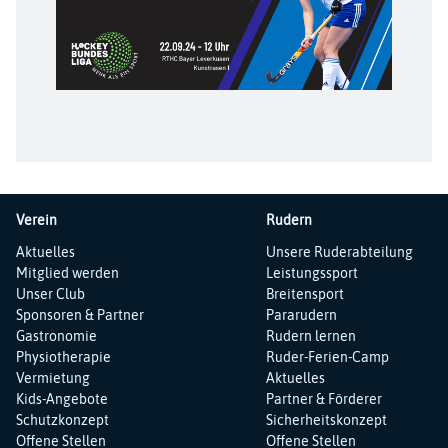
Verein
Rudern
Navigation
Navigation
Aktuelles
Unsere Ruderabteilung
überspringen
überspringen
Mitglied werden
Leistungssport
Unser Club
Breitensport
Sponsoren & Partner
Pararudern
Gastronomie
Rudern lernen
Physiotherapie
Ruder-Ferien-Camp
Vermietung
Aktuelles
Kids-Angebote
Partner & Förderer
Schutzkonzept
Sicherheitskonzept
Offene Stellen
Offene Stellen