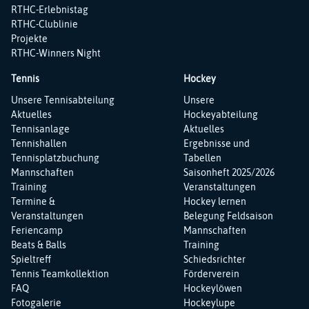
RTHC-Erlebnistag
RTHC-Clublinie
Projekte
RTHC-Winners Night
Tennis
Hockey
Navigation
Navigation
Unsere Tennisabteilung
Unsere
überspringen
überspringen
Aktuelles
Hockeyabteilung
Tennisanlage
Aktuelles
Tennishallen
Ergebnisse und
Tennisplatzbuchung
Tabellen
Mannschaften
Saisonheft 2025/2026
Training
Veranstaltungen
Termine &
Hockey lernen
Veranstaltungen
Belegung Feldsaison
Feriencamp
Mannschaften
Beats & Balls
Training
Spieltreff
Schiedsrichter
Tennis Teamkollektion
Förderverein
FAQ
Hockeylöwen
Fotogalerie
Hockeylupe