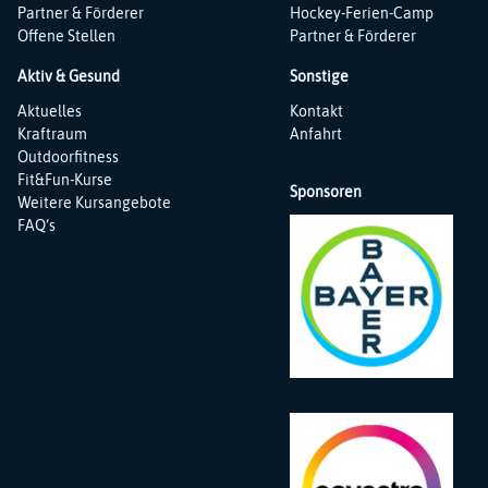
Partner & Förderer
Hockey-Ferien-Camp
Offene Stellen
Partner & Förderer
Aktiv & Gesund
Sonstige
Navigation
Navigation
Aktuelles
Kontakt
überspringen
überspringen
Kraftraum
Anfahrt
Outdoorfitness
Fit&Fun-Kurse
Sponsoren
Weitere Kursangebote
FAQ‘s