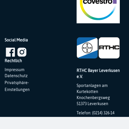
Social Media
Rechtlich
Navigation
Impressum
RTHC Bayer Leverkusen
überspringen
Datenschutz
e.V.
Privatsphäre-
Sportanlagen am
Einstellungen
Kurtekotten
Knochenbergsweg
51373 Leverkusen
Telefon: (0214) 326-14
Fax: (0214) 326-31
E-Mail:
info@rthc.de