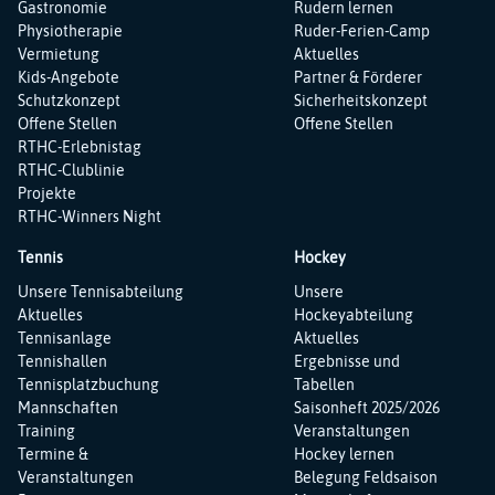
Gastronomie
Rudern lernen
Physiotherapie
Ruder-Ferien-Camp
Vermietung
Aktuelles
Kids-Angebote
Partner & Förderer
Schutzkonzept
Sicherheitskonzept
Offene Stellen
Offene Stellen
RTHC-Erlebnistag
RTHC-Clublinie
Projekte
RTHC-Winners Night
Tennis
Hockey
Navigation
Navigation
Unsere Tennisabteilung
Unsere
überspringen
überspringen
Aktuelles
Hockeyabteilung
Tennisanlage
Aktuelles
Tennishallen
Ergebnisse und
Tennisplatzbuchung
Tabellen
Mannschaften
Saisonheft 2025/2026
Training
Veranstaltungen
Termine &
Hockey lernen
Veranstaltungen
Belegung Feldsaison