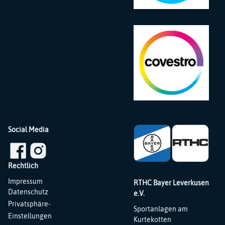
Social Media
Rechtlich
Navigation
Impressum
RTHC Bayer Leverkusen
überspringen
Datenschutz
e.V.
Privatsphäre-
Sportanlagen am
Einstellungen
Kurtekotten