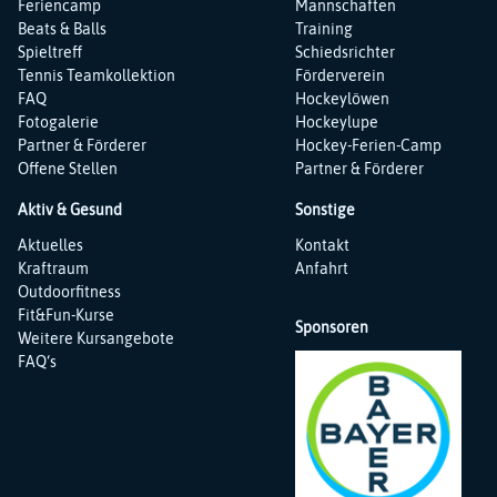
Feriencamp
Mannschaften
Beats & Balls
Training
Spieltreff
Schiedsrichter
Tennis Teamkollektion
Förderverein
FAQ
Hockeylöwen
Fotogalerie
Hockeylupe
Partner & Förderer
Hockey-Ferien-Camp
Offene Stellen
Partner & Förderer
Aktiv & Gesund
Sonstige
Navigation
Navigation
Aktuelles
Kontakt
überspringen
überspringen
Kraftraum
Anfahrt
Outdoorfitness
Fit&Fun-Kurse
Sponsoren
Weitere Kursangebote
FAQ‘s