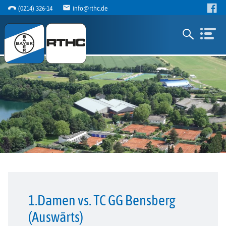
(0214) 326-14
info@rthc.de
1.Damen vs. TC GG Bensberg
(Auswärts)