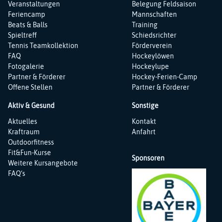
Veranstaltungen
Belegung Feldsaison
Feriencamp
Mannschaften
Beats & Balls
Training
Spieltreff
Schiedsrichter
Tennis Teamkollektion
Förderverein
FAQ
Hockeylöwen
Fotogalerie
Hockeylupe
Partner & Förderer
Hockey-Ferien-Camp
Offene Stellen
Partner & Förderer
Aktiv & Gesund
Sonstige
Navigation
Navigation
Aktuelles
Kontakt
überspringen
überspringen
Kraftraum
Anfahrt
Outdoorfitness
Fit&Fun-Kurse
Sponsoren
Weitere Kursangebote
FAQ‘s