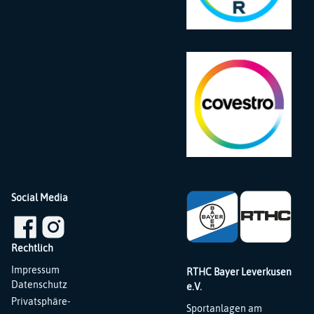
Social Media
Rechtlich
Navigation
Impressum
RTHC Bayer Leverkusen
überspringen
Datenschutz
e.V.
Privatsphäre-
Sportanlagen am