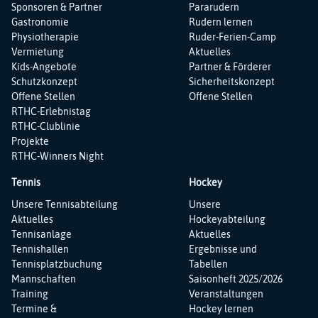
Sponsoren & Partner
Pararudern
Gastronomie
Rudern lernen
Physiotherapie
Ruder-Ferien-Camp
Vermietung
Aktuelles
Kids-Angebote
Partner & Förderer
Schutzkonzept
Sicherheitskonzept
Offene Stellen
Offene Stellen
RTHC-Erlebnistag
RTHC-Clublinie
Projekte
RTHC-Winners Night
Tennis
Hockey
Navigation
Navigation
Unsere Tennisabteilung
Unsere
überspringen
überspringen
Aktuelles
Hockeyabteilung
Tennisanlage
Aktuelles
Tennishallen
Ergebnisse und
Tennisplatzbuchung
Tabellen
Mannschaften
Saisonheft 2025/2026
Training
Veranstaltungen
Termine &
Hockey lernen