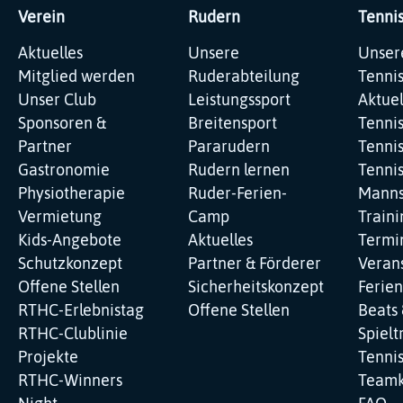
Verein
Rudern
Tenni
Navigation
Navigation
Navig
Aktuelles
Unsere
Unser
überspringen
überspringen
übers
Mitglied werden
Ruderabteilung
Tenni
Unser Club
Leistungssport
Aktuel
Sponsoren &
Breitensport
Tenni
Partner
Pararudern
Tennis
Gastronomie
Rudern lernen
Tenni
Physiotherapie
Ruder-Ferien-
Manns
Vermietung
Camp
Traini
Kids-Angebote
Aktuelles
Termi
Schutzkonzept
Partner & Förderer
Veran
Offene Stellen
Sicherheitskonzept
Ferie
RTHC-Erlebnistag
Offene Stellen
Beats 
RTHC-Clublinie
Spielt
Projekte
Tenni
RTHC-Winners
Teamk