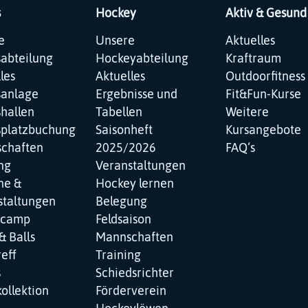
s
Hockey
Aktiv & Gesund
ation
Navigation
Navigation
e
Unsere
Aktuelles
pringen
überspringen
überspringen
sabteilung
Hockeyabteilung
Kraftraum
les
Aktuelles
Outdoorfitness
sanlage
Ergebnisse und
Fit&Fun-Kurse
hallen
Tabellen
Weitere
splatzbuchung
Saisonheft
Kursangebote
chaften
2025/2026
FAQ‘s
ng
Veranstaltungen
ne &
Hockey lernen
staltungen
Belegung
ncamp
Feldsaison
& Balls
Mannschaften
reff
Training
s
Schiedsrichter
ollektion
Förderverein