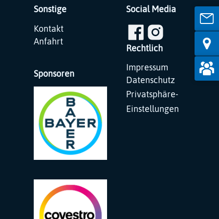
Sonstige
Social Media
Navigation
Kontakt
überspringen
Anfahrt
Rechtlich
Navigation
Impressum
Sponsoren
überspringen
Datenschutz
Privatsphäre-
Einstellungen