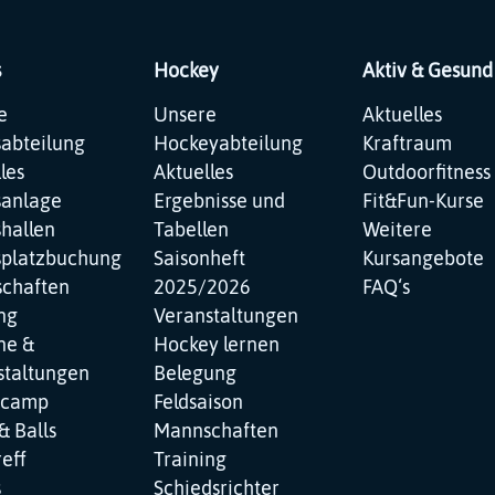
s
Hockey
Aktiv & Gesund
ation
Navigation
Navigation
e
Unsere
Aktuelles
pringen
überspringen
überspringen
sabteilung
Hockeyabteilung
Kraftraum
les
Aktuelles
Outdoorfitness
sanlage
Ergebnisse und
Fit&Fun-Kurse
hallen
Tabellen
Weitere
splatzbuchung
Saisonheft
Kursangebote
chaften
2025/2026
FAQ‘s
ng
Veranstaltungen
ne &
Hockey lernen
staltungen
Belegung
ncamp
Feldsaison
& Balls
Mannschaften
reff
Training
s
Schiedsrichter