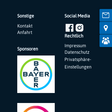
Sonstige
Social Media
Navigation
Kontakt
überspringen
Anfahrt
Rechtlich
Navigation
Impressum
Sponsoren
überspringen
Datenschutz
Privatsphäre-
Einstellungen