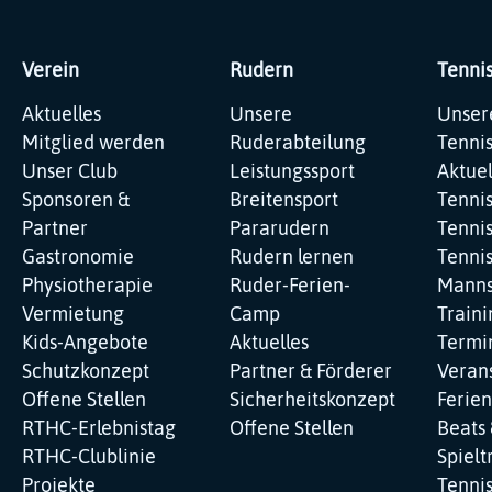
Verein
Rudern
Tenni
Navigation
Navigation
Navig
Aktuelles
Unsere
Unser
überspringen
überspringen
übers
Mitglied werden
Ruderabteilung
Tenni
Unser Club
Leistungssport
Aktuel
Sponsoren &
Breitensport
Tenni
Partner
Pararudern
Tennis
Gastronomie
Rudern lernen
Tenni
Physiotherapie
Ruder-Ferien-
Manns
Vermietung
Camp
Traini
Kids-Angebote
Aktuelles
Termi
Schutzkonzept
Partner & Förderer
Veran
Offene Stellen
Sicherheitskonzept
Ferie
RTHC-Erlebnistag
Offene Stellen
Beats 
RTHC-Clublinie
Spielt
Projekte
Tenni