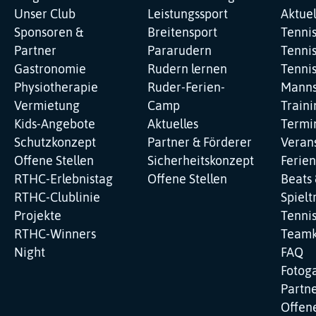
Unser Club
Leistungssport
Aktuel
Sponsoren &
Breitensport
Tenni
Partner
Pararudern
Tennis
Gastronomie
Rudern lernen
Tenni
Physiotherapie
Ruder-Ferien-
Manns
Vermietung
Camp
Traini
Kids-Angebote
Aktuelles
Termi
Schutzkonzept
Partner & Förderer
Veran
Offene Stellen
Sicherheitskonzept
Ferie
RTHC-Erlebnistag
Offene Stellen
Beats 
RTHC-Clublinie
Spielt
Projekte
Tenni
RTHC-Winners
Teamk
Night
FAQ
Fotoga
Partne
Offene