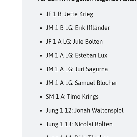
JF 1 B: Jette Krieg
JM 1 B LG: Erik Iffländer
JF 1 A LG: Jule Bolten
JM 1 A LG: Esteban Lux
JM 1 A LG: Juri Sagurna
JM 1 A LG: Samuel Blöcher
SM 1 A: Timo Krings
Jung 1 12: Jonah Waltenspiel
Jung 1 13: Nicolai Bolten