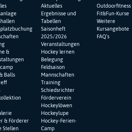
les
Aktuelles
Outdoorfitness
sanlage
Ergebnisse und
Fit&Fun-Kurse
hallen
Tabellen
Weitere
splatzbuchung
Saisonheft
Kursangebote
chaften
2025/2026
FAQ‘s
ng
Veranstaltungen
ne &
Hockey lernen
staltungen
Belegung
ncamp
Feldsaison
& Balls
Mannschaften
reff
Training
s
Schiedsrichter
ollektion
Förderverein
Hockeylöwen
lerie
Hockeylupe
r & Förderer
Hockey-Ferien-
 Stellen
Camp