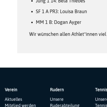
Jung 1 14: Béla Thiebes
SF 1 A PR3: Louisa Braun
MM 1 B: Dogan Ayger
Wir wünschen allen Athlet*innen viel
Verein
Rudern
Tenni
Navigation
Navigation
Navig
Aktuelles
Unsere
Unser
überspringen
überspringen
übers
Mitglied werden
Ruderabteilung
Tenni