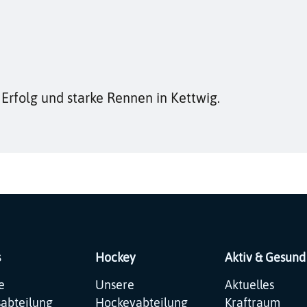
 Erfolg und starke Rennen in Kettwig.
s
Hockey
Aktiv & Gesund
ation
Navigation
Navigation
e
Unsere
Aktuelles
pringen
überspringen
überspringen
sabteilung
Hockeyabteilung
Kraftraum