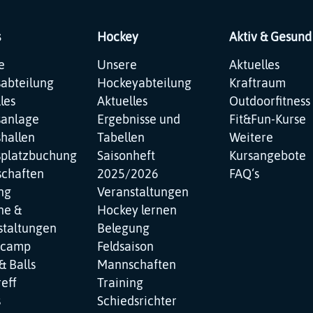
s
Hockey
Aktiv & Gesund
ation
Navigation
Navigation
e
Unsere
Aktuelles
pringen
überspringen
überspringen
sabteilung
Hockeyabteilung
Kraftraum
les
Aktuelles
Outdoorfitness
sanlage
Ergebnisse und
Fit&Fun-Kurse
hallen
Tabellen
Weitere
splatzbuchung
Saisonheft
Kursangebote
chaften
2025/2026
FAQ‘s
ng
Veranstaltungen
ne &
Hockey lernen
staltungen
Belegung
ncamp
Feldsaison
& Balls
Mannschaften
reff
Training
s
Schiedsrichter