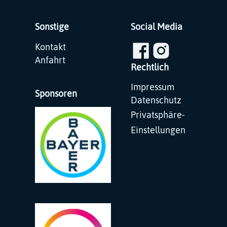
Sonstige
Social Media
Navigation
Kontakt
überspringen
Anfahrt
Rechtlich
Navigation
Impressum
Sponsoren
überspringen
Datenschutz
Privatsphäre-
Einstellungen