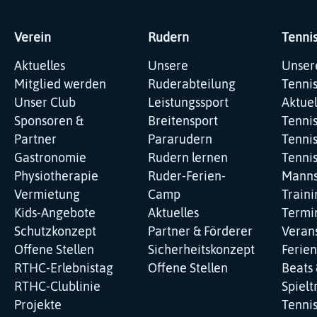
Verein
Rudern
Tenni
Navigation
Navigation
Navig
Aktuelles
Unsere
Unser
überspringen
überspringen
übers
Mitglied werden
Ruderabteilung
Tenni
Unser Club
Leistungssport
Aktuel
Sponsoren &
Breitensport
Tenni
Partner
Pararudern
Tennis
Gastronomie
Rudern lernen
Tenni
Physiotherapie
Ruder-Ferien-
Manns
Vermietung
Camp
Traini
Kids-Angebote
Aktuelles
Termi
Schutzkonzept
Partner & Förderer
Veran
Offene Stellen
Sicherheitskonzept
Ferie
RTHC-Erlebnistag
Offene Stellen
Beats 
RTHC-Clublinie
Spielt
Projekte
Tenni