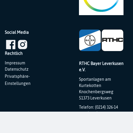
Social Media
Rechtlich
Navigation
Impressum
RTHC Bayer Leverkusen
überspringen
Datenschutz
e.V.
Privatsphäre-
Sportanlagen am
Einstellungen
Kurtekotten
Knochenbergsweg
51373 Leverkusen
Telefon: (0214) 326-14
Fax: (0214) 326-31
E-Mail:
info@rthc.de