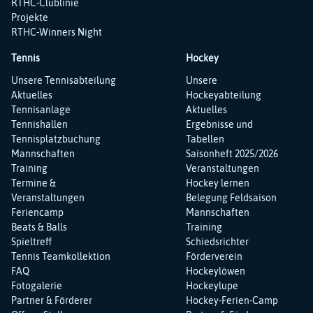
RTHC-Clublinie
Projekte
RTHC-Winners Night
Tennis
Hockey
Navigation
Navigation
Unsere Tennisabteilung
Unsere
überspringen
überspringen
Aktuelles
Hockeyabteilung
Tennisanlage
Aktuelles
Tennishallen
Ergebnisse und
Tennisplatzbuchung
Tabellen
Mannschaften
Saisonheft 2025/2026
Training
Veranstaltungen
Termine &
Hockey lernen
Veranstaltungen
Belegung Feldsaison
Feriencamp
Mannschaften
Beats & Balls
Training
Spieltreff
Schiedsrichter
Tennis Teamkollektion
Förderverein
FAQ
Hockeylöwen
Fotogalerie
Hockeylupe
Partner & Förderer
Hockey-Ferien-Camp