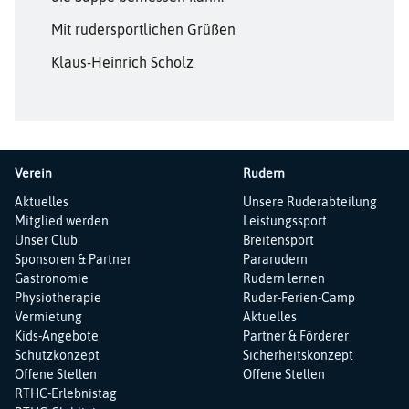
Mit rudersportlichen Grüßen
Klaus-Heinrich Scholz
Verein
Rudern
Navigation
Navigation
Aktuelles
Unsere Ruderabteilung
überspringen
überspringen
Mitglied werden
Leistungssport
Unser Club
Breitensport
Sponsoren & Partner
Pararudern
Gastronomie
Rudern lernen
Physiotherapie
Ruder-Ferien-Camp
Vermietung
Aktuelles
Kids-Angebote
Partner & Förderer
Schutzkonzept
Sicherheitskonzept
Offene Stellen
Offene Stellen
RTHC-Erlebnistag