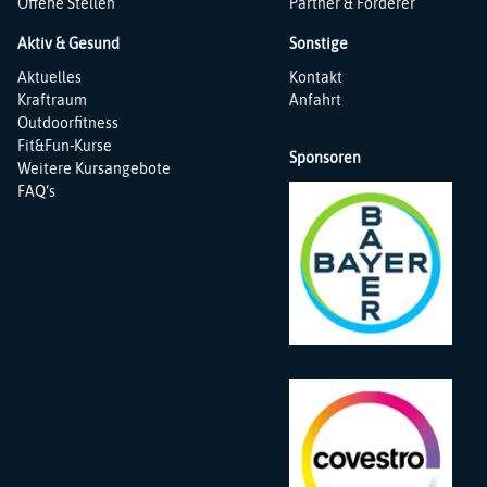
Offene Stellen
Partner & Förderer
Aktiv & Gesund
Sonstige
Navigation
Navigation
Aktuelles
Kontakt
überspringen
überspringen
Kraftraum
Anfahrt
Outdoorfitness
Fit&Fun-Kurse
Sponsoren
Weitere Kursangebote
FAQ‘s