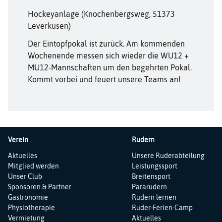
Hockeyanlage (Knochenbergsweg, 51373
Leverkusen)
Der Eintopfpokal ist zurück. Am kommenden
Wochenende messen sich wieder die WU12 +
MU12-Mannschaften um den begehrten Pokal.
Kommt vorbei und feuert unsere Teams an!
Verein
Rudern
Navigation
Navigation
Aktuelles
Unsere Ruderabteilung
überspringen
überspringen
Mitglied werden
Leistungssport
Unser Club
Breitensport
Sponsoren & Partner
Pararudern
Gastronomie
Rudern lernen
Physiotherapie
Ruder-Ferien-Camp
Vermietung
Aktuelles