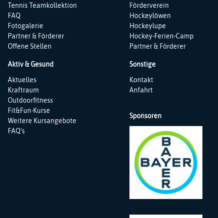
Tennis Teamkollektion
Förderverein
FAQ
Hockeylöwen
Fotogalerie
Hockeylupe
Partner & Förderer
Hockey-Ferien-Camp
Offene Stellen
Partner & Förderer
Aktiv & Gesund
Sonstige
Navigation
Navigation
Aktuelles
Kontakt
überspringen
überspringen
Kraftraum
Anfahrt
Outdoorfitness
Fit&Fun-Kurse
Sponsoren
Weitere Kursangebote
FAQ‘s