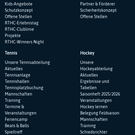
Kids-Angebote
Partner & Förderer
Schutzkonzept
Sicherheitskonzept
Offene Stellen
Offene Stellen
RTHC-Erlebnistag
RTHC-Clublinie
Projekte
RTHC-Winners Night
Tennis
Hockey
Navigation
Navigation
Unsere Tennisabteilung
Unsere
überspringen
überspringen
Aktuelles
Hockeyabteilung
Tennisanlage
Aktuelles
Tennishallen
Ergebnisse und
Tennisplatzbuchung
Tabellen
Mannschaften
Saisonheft 2025/2026
Training
Veranstaltungen
Termine &
Hockey lernen
Veranstaltungen
Belegung Feldsaison
Feriencamp
Mannschaften
Beats & Balls
Training
Spieltreff
Schiedsrichter