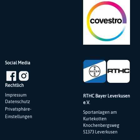
Social Media
Rechtlich
Navigation
Impressum
RTHC Bayer Leverkusen
überspringen
Datenschutz
e.V.
Privatsphäre-
Sportanlagen am
Einstellungen
Kurtekotten
Knochenbergsweg
51373 Leverkusen