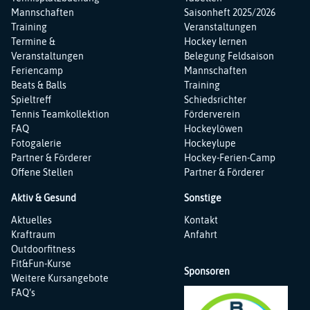
Mannschaften
Saisonheft 2025/2026
Training
Veranstaltungen
Termine &
Hockey lernen
Veranstaltungen
Belegung Feldsaison
Feriencamp
Mannschaften
Beats & Balls
Training
Spieltreff
Schiedsrichter
Tennis Teamkollektion
Förderverein
FAQ
Hockeylöwen
Fotogalerie
Hockeylupe
Partner & Förderer
Hockey-Ferien-Camp
Offene Stellen
Partner & Förderer
Aktiv & Gesund
Sonstige
Navigation
Navigation
Aktuelles
Kontakt
überspringen
überspringen
Kraftraum
Anfahrt
Outdoorfitness
Fit&Fun-Kurse
Sponsoren
Weitere Kursangebote
FAQ‘s