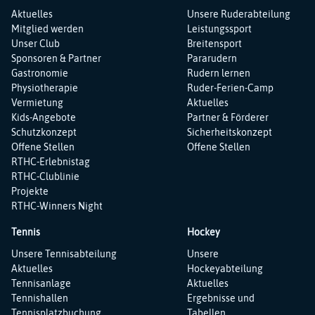
Navigation
Navigation
Aktuelles
Unsere Ruderabteilung
überspringen
überspringen
Mitglied werden
Leistungssport
Unser Club
Breitensport
Sponsoren & Partner
Pararudern
Gastronomie
Rudern lernen
Physiotherapie
Ruder-Ferien-Camp
Vermietung
Aktuelles
Kids-Angebote
Partner & Förderer
Schutzkonzept
Sicherheitskonzept
Offene Stellen
Offene Stellen
RTHC-Erlebnistag
RTHC-Clublinie
Projekte
RTHC-Winners Night
Tennis
Hockey
Navigation
Navigation
Unsere Tennisabteilung
Unsere
überspringen
überspringen
Aktuelles
Hockeyabteilung
Tennisanlage
Aktuelles
Tennishallen
Ergebnisse und
Tennisplatzbuchung
Tabellen