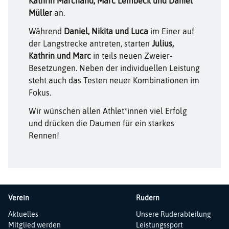
Kathrin Marchand, Marc Lembeck und Daniel
Müller
an.
Während
Daniel, Nikita und Luca
im Einer auf
der Langstrecke antreten, starten
Julius,
Kathrin und Marc
in teils neuen Zweier-
Besetzungen. Neben der individuellen Leistung
steht auch das Testen neuer Kombinationen im
Fokus.
Wir wünschen allen Athlet*innen viel Erfolg
und drücken die Daumen für ein starkes
Rennen!
Verein
Rudern
Navigation
Navigation
Aktuelles
Unsere Ruderabteilung
überspringen
überspringen
Mitglied werden
Leistungssport