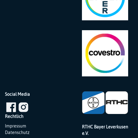
Social Media
Rechtlich
Navigation
Impressum
RTHC Bayer Leverkusen
überspringen
Datenschutz
e.V.