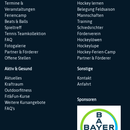
Termine &
Hockey lernen
Veranstaltungen
Belegung Feldsaison
Feriencamp
Mannschaften
Beats & Balls
Training
Spieltreff
Schiedsrichter
Tennis Teamkollektion
Förderverein
FAQ
Hockeylöwen
Fotogalerie
Hockeylupe
Partner & Förderer
Hockey-Ferien-Camp
Offene Stellen
Partner & Förderer
Aktiv & Gesund
Sonstige
Navigation
Navigation
Aktuelles
Kontakt
überspringen
überspringen
Kraftraum
Anfahrt
Outdoorfitness
Fit&Fun-Kurse
Sponsoren
Weitere Kursangebote
FAQ‘s