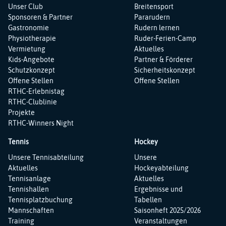
Unser Club
Breitensport
Sponsoren & Partner
Pararudern
Gastronomie
Rudern lernen
Physiotherapie
Ruder-Ferien-Camp
Vermietung
Aktuelles
Kids-Angebote
Partner & Förderer
Schutzkonzept
Sicherheitskonzept
Offene Stellen
Offene Stellen
RTHC-Erlebnistag
RTHC-Clublinie
Projekte
RTHC-Winners Night
Tennis
Hockey
Navigation
Navigation
Unsere Tennisabteilung
Unsere
überspringen
überspringen
Aktuelles
Hockeyabteilung
Tennisanlage
Aktuelles
Tennishallen
Ergebnisse und
Tennisplatzbuchung
Tabellen
Mannschaften
Saisonheft 2025/2026
Training
Veranstaltungen