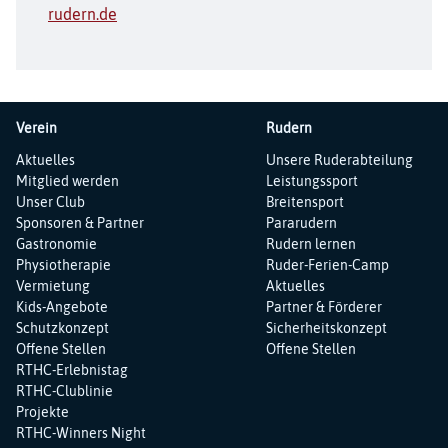
rudern.de
Verein
Rudern
Navigation
Navigation
Aktuelles
Unsere Ruderabteilung
überspringen
überspringen
Mitglied werden
Leistungssport
Unser Club
Breitensport
Sponsoren & Partner
Pararudern
Gastronomie
Rudern lernen
Physiotherapie
Ruder-Ferien-Camp
Vermietung
Aktuelles
Kids-Angebote
Partner & Förderer
Schutzkonzept
Sicherheitskonzept
Offene Stellen
Offene Stellen
RTHC-Erlebnistag
RTHC-Clublinie
Projekte
RTHC-Winners Night