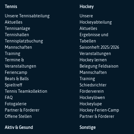
Tennis
Hockey
Navigation
Navigation
Unsere Tennisabteilung
Unsere
überspringen
überspringen
Aktuelles
Hockeyabteilung
Tennisanlage
Aktuelles
Tennishallen
Ergebnisse und
Tennisplatzbuchung
Tabellen
Mannschaften
Saisonheft 2025/2026
Training
Veranstaltungen
Termine &
Hockey lernen
Veranstaltungen
Belegung Feldsaison
Feriencamp
Mannschaften
Beats & Balls
Training
Spieltreff
Schiedsrichter
Tennis Teamkollektion
Förderverein
FAQ
Hockeylöwen
Fotogalerie
Hockeylupe
Partner & Förderer
Hockey-Ferien-Camp
Offene Stellen
Partner & Förderer
Aktiv & Gesund
Sonstige