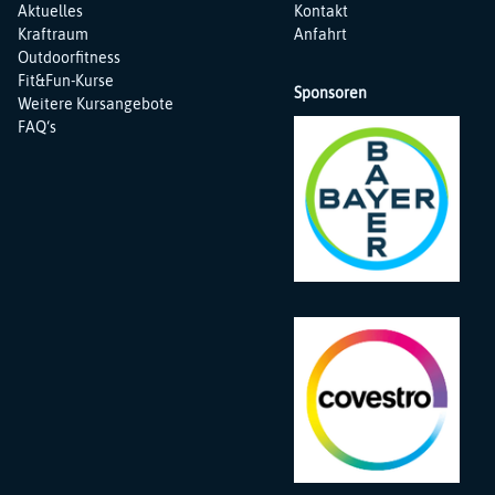
Navigation
Navigation
Aktuelles
Kontakt
überspringen
überspringen
Kraftraum
Anfahrt
Outdoorfitness
Fit&Fun-Kurse
Sponsoren
Weitere Kursangebote
FAQ‘s