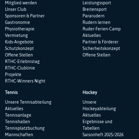
überspringen
überspringen
Mitglied werden
Leistungssport
Unser Club
Breitensport
Sponsoren & Partner
Pararudern
Gastronomie
Rudern lernen
Physiotherapie
Ruder-Ferien-Camp
Vermietung
Aktuelles
Kids-Angebote
Partner & Förderer
Schutzkonzept
Sicherheitskonzept
Offene Stellen
Offene Stellen
RTHC-Erlebnistag
RTHC-Clublinie
Projekte
RTHC-Winners Night
Tennis
Hockey
Navigation
Navigation
Unsere Tennisabteilung
Unsere
überspringen
überspringen
Aktuelles
Hockeyabteilung
Tennisanlage
Aktuelles
Tennishallen
Ergebnisse und
Tennisplatzbuchung
Tabellen
Mannschaften
Saisonheft 2025/2026