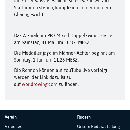
fallen - er wusste es nicht. Selbst wenn wir am
Startponton stehen, kämpfe ich immer mit dem
Gleichgewicht.
Das A-Finale im PR3 Mixed Doppelzweier startet
am Samstag, 31 Mai um 10:07 MESZ.
Die Medaillenjagd im Männer-Achter beginnt am
Sonntag, 1 Juni um 11:28 MESZ.
Die Rennen können auf YouTube live verfolgt
werden; der Link dazu ist zu
auf
worldrowing.com
zu finden.
Verein
Rudern
Navigation
Navigation
Aktuelles
Unsere Ruderabteilung