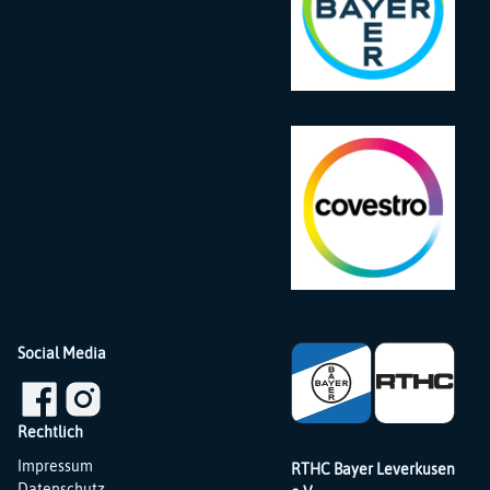
Social Media
Rechtlich
Navigation
Impressum
RTHC Bayer Leverkusen
überspringen
Datenschutz