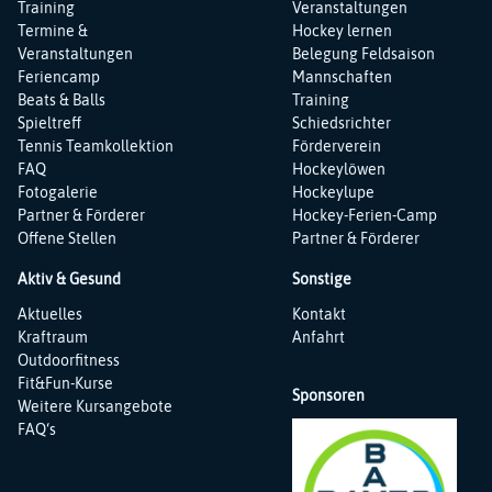
Training
Veranstaltungen
Termine &
Hockey lernen
Veranstaltungen
Belegung Feldsaison
Feriencamp
Mannschaften
Beats & Balls
Training
Spieltreff
Schiedsrichter
Tennis Teamkollektion
Förderverein
FAQ
Hockeylöwen
Fotogalerie
Hockeylupe
Partner & Förderer
Hockey-Ferien-Camp
Offene Stellen
Partner & Förderer
Aktiv & Gesund
Sonstige
Navigation
Navigation
Aktuelles
Kontakt
überspringen
überspringen
Kraftraum
Anfahrt
Outdoorfitness
Fit&Fun-Kurse
Sponsoren
Weitere Kursangebote
FAQ‘s