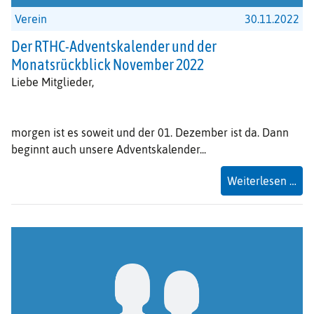
Verein
30.11.2022
Der RTHC-Adventskalender und der
Monatsrückblick November 2022
Liebe Mitglieder,
morgen ist es soweit und der 01. Dezember ist da. Dann
beginnt auch unsere Adventskalender...
Der
Weiterlesen …
RT
Adv
un
der
Mon
No
20