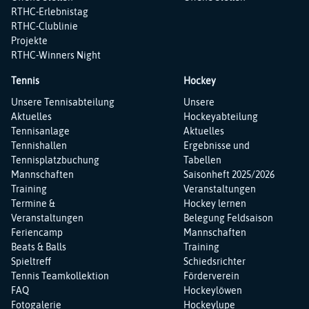
RTHC-Erlebnistag
RTHC-Clublinie
Projekte
RTHC-Winners Night
Tennis
Hockey
Navigation
Navigation
Unsere Tennisabteilung
Unsere
überspringen
überspringen
Aktuelles
Hockeyabteilung
Tennisanlage
Aktuelles
Tennishallen
Ergebnisse und
Tennisplatzbuchung
Tabellen
Mannschaften
Saisonheft 2025/2026
Training
Veranstaltungen
Termine &
Hockey lernen
Veranstaltungen
Belegung Feldsaison
Feriencamp
Mannschaften
Beats & Balls
Training
Spieltreff
Schiedsrichter
Tennis Teamkollektion
Förderverein
FAQ
Hockeylöwen
Fotogalerie
Hockeylupe