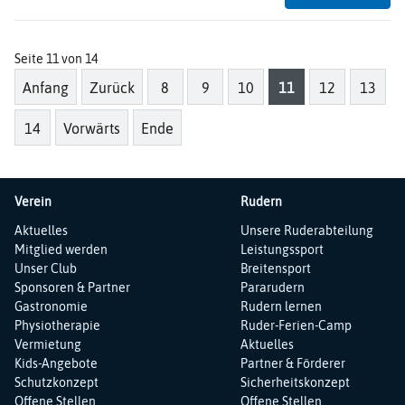
RT
bei
You
Seite 11 von 14
-
Anfang
Zurück
8
9
10
11
12
13
Int
un
14
Vorwärts
Ende
Mon
Verein
Rudern
Navigation
Navigation
Aktuelles
Unsere Ruderabteilung
überspringen
überspringen
Mitglied werden
Leistungssport
Unser Club
Breitensport
Sponsoren & Partner
Pararudern
Gastronomie
Rudern lernen
Physiotherapie
Ruder-Ferien-Camp
Vermietung
Aktuelles
Kids-Angebote
Partner & Förderer
Schutzkonzept
Sicherheitskonzept
Offene Stellen
Offene Stellen