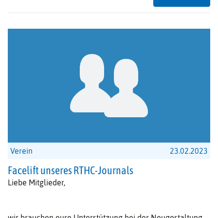
in
de
Ost
ges
Verein
23.02.2023
Facelift unseres RTHC-Journals
Liebe Mitglieder,
wir brauchen eure Unterstützung bei der Neugestaltung