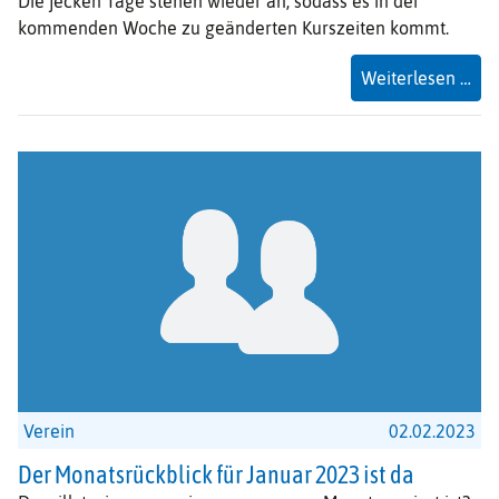
Die jecken Tage stehen wieder an, sodass es in der
kommenden Woche zu geänderten Kurszeiten kommt.
Öff
Weiterlesen …
un
Kur
Kar
Verein
02.02.2023
Der Monatsrückblick für Januar 2023 ist da