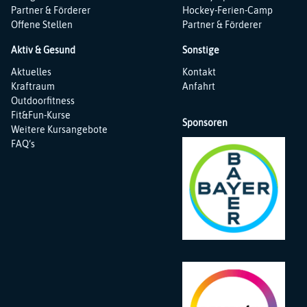
Partner & Förderer
Hockey-Ferien-Camp
Offene Stellen
Partner & Förderer
Aktiv & Gesund
Sonstige
Navigation
Navigation
Aktuelles
Kontakt
überspringen
überspringen
Kraftraum
Anfahrt
Outdoorfitness
Fit&Fun-Kurse
Sponsoren
Weitere Kursangebote
FAQ‘s