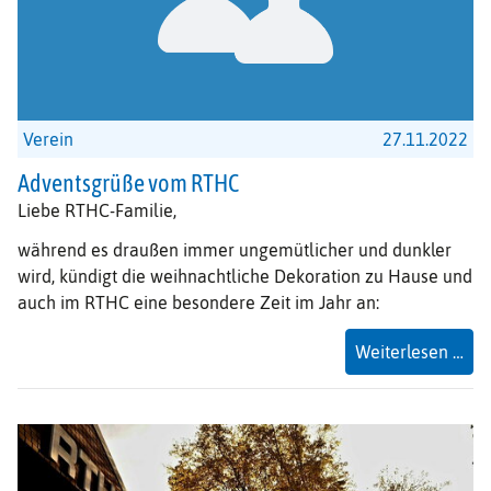
Verein
27.11.2022
Adventsgrüße vom RTHC
Liebe RTHC-Familie,
während es draußen immer ungemütlicher und dunkler
wird, kündigt die weihnachtliche Dekoration zu Hause und
auch im RTHC eine besondere Zeit im Jahr an:
Adv
Weiterlesen …
vo
RT