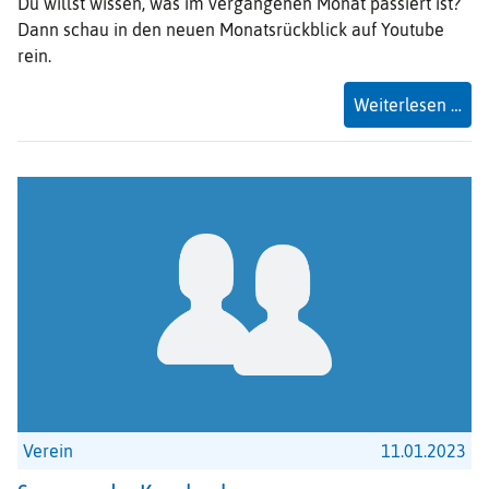
Du willst wissen, was im vergangenen Monat passiert ist?
Dann schau in den neuen Monatsrückblick auf Youtube
rein.
Der
Weiterlesen …
Mon
für
Jan
20
ist
da
Verein
11.01.2023