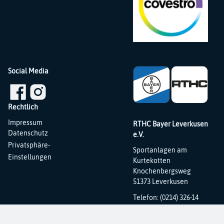
Social Media
Rechtlich
Navigation
Impressum
RTHC Bayer Leverkusen
überspringen
Datenschutz
e.V.
Privatsphäre-
Sportanlagen am
Einstellungen
Kurtekotten
Knochenbergsweg
51373 Leverkusen
Telefon: (0214) 326-14
Fax: (0214) 326-31
E-Mail:
info@rthc.de