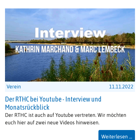
Int
mit
Be
Gö
un
Spe
des
Wil
Bra
Rin
Verein
11.11.2022
Der RTHC bei Youtube - Interview und
Monatsrückblick
Der RTHC ist auch auf Youtube vertreten. Wir möchten
euch hier auf zwei neue Videos hinweisen.
Der
Weiterlesen …