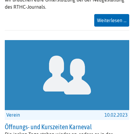
des RTHC-Journals.
Fac
Weiterlesen …
uns
RT
Jou
Verein
10.02.2023
Öffnungs- und Kurszeiten Karneval